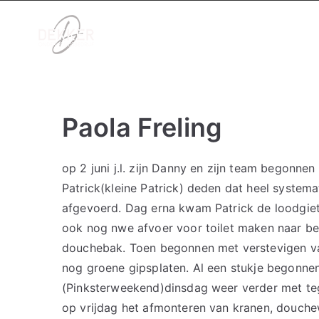
Ga
naar
Dekker onderh
Stucwerk, tegels en badkamers
de
inhoud
Paola Freling
op 2 juni j.l. zijn Danny en zijn team begonn
Patrick(kleine Patrick) deden dat heel systema
afgevoerd. Dag erna kwam Patrick de loodgiete
ook nog nwe afvoer voor toilet maken naar be
douchebak. Toen begonnen met verstevigen va
nog groene gipsplaten. Al een stukje begonne
(Pinksterweekend)dinsdag weer verder met teg
op vrijdag het afmonteren van kranen, douch