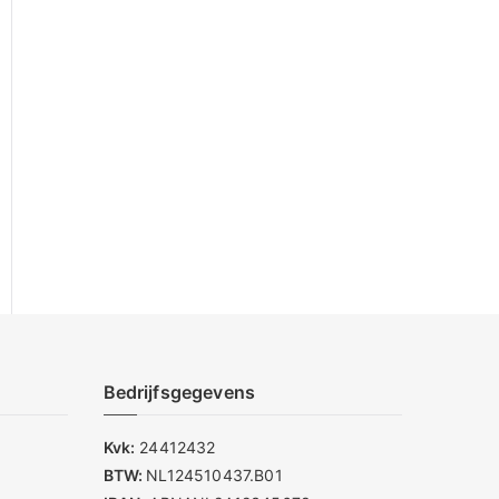
Bedrijfsgegevens
Kvk:
24412432
BTW:
NL124510437.B01