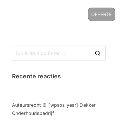
nsten
Referenties
Contact
OFFERTE
Z
o
e
Recente reacties
k
n
a
Auteursrecht © [wpsos_year] Dekker
a
Onderhoudsbedrijf
r
: