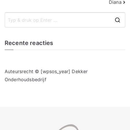
Bericht
Diana
navigatie
Z
o
e
Recente reacties
k
n
a
Auteursrecht © [wpsos_year] Dekker
a
Onderhoudsbedrijf
r
: