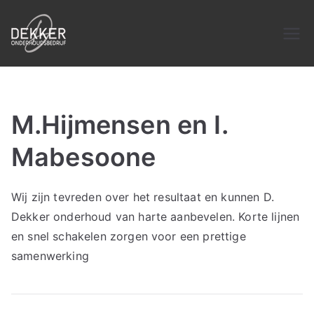
Ga
naar
Dekker
Stucwerk, tegels en badkamers
de
inhoud
onderhoud
M.Hijmensen en I.
Mabesoone
Wij zijn tevreden over het resultaat en kunnen D.
Dekker onderhoud van harte aanbevelen. Korte lijnen
en snel schakelen zorgen voor een prettige
samenwerking